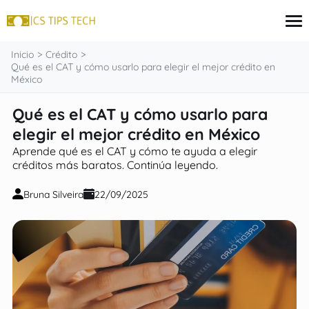
contenido
Inicio
Crédito
Qué es el CAT y cómo usarlo para elegir el mejor crédito en
México
Tarjeta de crédito
Qué es el CAT y cómo usarlo para
Finanzas
elegir el mejor crédito en México
Programas sociales
Inversiones
Aprende qué es el CAT y cómo te ayuda a elegir
Préstamos
créditos más baratos. Continúa leyendo.
Bruna Silveira
22/09/2025