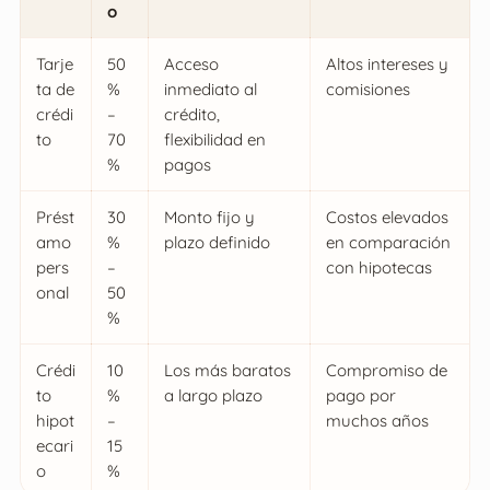
o
Tarje
50
Acceso
Altos intereses y
ta de
%
inmediato al
comisiones
crédi
–
crédito,
to
70
flexibilidad en
%
pagos
Prést
30
Monto fijo y
Costos elevados
amo
%
plazo definido
en comparación
pers
–
con hipotecas
onal
50
%
Crédi
10
Los más baratos
Compromiso de
to
%
a largo plazo
pago por
hipot
–
muchos años
ecari
15
o
%