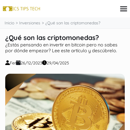
contenido
Inicio
Inversiones
¿Qué son las criptomonedas?
¿Qué son las criptomonedas?
Tarjeta de crédito
¿Estás pensando en invertir en bitcoin pero no sabes
Finanzas
por dónde empezar? Lee este artículo y descúbrelo.
Programas sociales
Inversiones
Fer
26/12/2023
29/04/2025
Préstamos