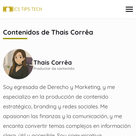
contenido
Contenidos de
Thais Corrêa
Tarjeta de crédito
Finanzas
Programas sociales
Thais Corrêa
Inversiones
Productor de contenido
Préstamos
Soy egresada de Derecho y Marketing, y me
especializo en la producción de contenido
estratégico, branding y redes sociales. Me
apasionan las finanzas y la comunicación, y me
encanta convertir temas complejos en información
clara, útil y accesible. Soy comunicativa,