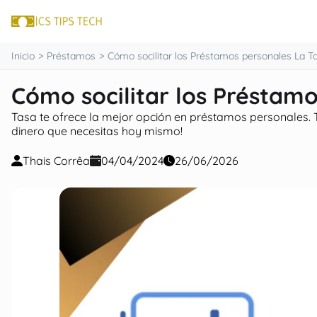
contenido
Inicio
Préstamos
Cómo socilitar los Préstamos personales La T
Cómo socilitar los Préstam
Tasa te ofrece la mejor opción en préstamos personales. T
dinero que necesitas hoy mismo!
Thais Corrêa
04/04/2024
26/06/2026