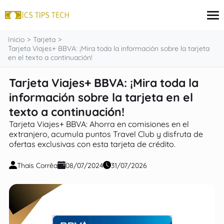
contenido
Inicio
Tarjeta
Tarjeta Viajes+ BBVA: ¡Mira toda la información sobre la tarjeta
en el texto a continuación!
Tarjeta
Tarjeta Viajes+ BBVA: ¡Mira toda la
Inversiones
información sobre la tarjeta en el
seguros
Finanzas
texto a continuación!
Hipoteca
Tarjeta Viajes+ BBVA: Ahorra en comisiones en el
extranjero, acumula puntos Travel Club y disfruta de
ofertas exclusivas con esta tarjeta de crédito.
Thais Corrêa
08/07/2024
31/07/2026