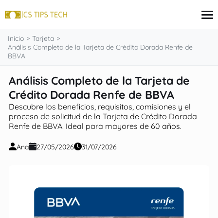
contenido
Inicio
Tarjeta
Análisis Completo de la Tarjeta de Crédito Dorada Renfe de
BBVA
Tarjeta
Análisis Completo de la Tarjeta de
Inversiones
Crédito Dorada Renfe de BBVA
seguros
Finanzas
Descubre los beneficios, requisitos, comisiones y el
Hipoteca
proceso de solicitud de la Tarjeta de Crédito Dorada
Renfe de BBVA. Ideal para mayores de 60 años.
Ana
27/05/2026
31/07/2026