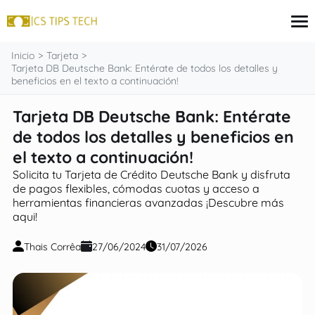
contenido
Inicio
Tarjeta
Tarjeta DB Deutsche Bank: Entérate de todos los detalles y
beneficios en el texto a continuación!
Tarjeta
Tarjeta DB Deutsche Bank: Entérate
Inversiones
de todos los detalles y beneficios en
seguros
Finanzas
el texto a continuación!
Hipoteca
Solicita tu Tarjeta de Crédito Deutsche Bank y disfruta
de pagos flexibles, cómodas cuotas y acceso a
herramientas financieras avanzadas ¡Descubre más
aqui!
Thais Corrêa
27/06/2024
31/07/2026