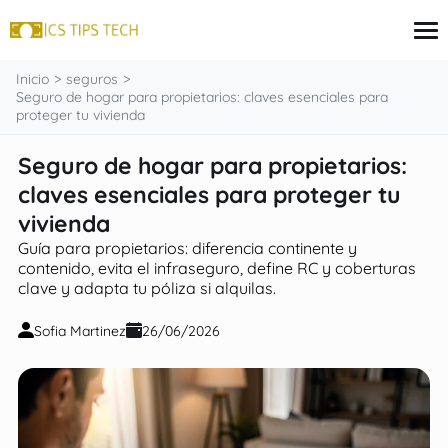
contenido
Inicio
seguros
Seguro de hogar para propietarios: claves esenciales para
proteger tu vivienda
Tarjeta
Seguro de hogar para propietarios:
Inversiones
claves esenciales para proteger tu
seguros
Finanzas
vivienda
Hipoteca
Guía para propietarios: diferencia continente y
contenido, evita el infraseguro, define RC y coberturas
clave y adapta tu póliza si alquilas.
Sofia Martinez
26/06/2026