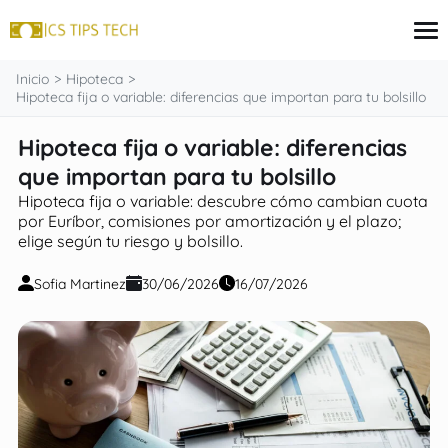
contenido
Inicio
Hipoteca
Hipoteca fija o variable: diferencias que importan para tu bolsillo
Hipoteca fija o variable: diferencias
Tarjeta
Inversiones
que importan para tu bolsillo
seguros
Hipoteca fija o variable: descubre cómo cambian cuota
Finanzas
por Euríbor, comisiones por amortización y el plazo;
Hipoteca
elige según tu riesgo y bolsillo.
Sofia Martinez
30/06/2026
16/07/2026