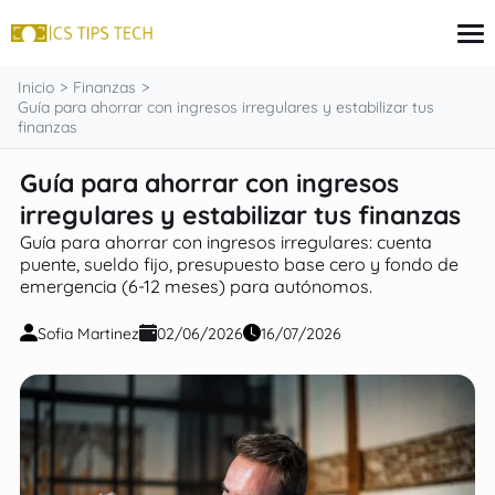
contenido
Inicio
Finanzas
Guía para ahorrar con ingresos irregulares y estabilizar tus
finanzas
Tarjeta
Guía para ahorrar con ingresos
Inversiones
irregulares y estabilizar tus finanzas
seguros
Finanzas
Guía para ahorrar con ingresos irregulares: cuenta
Hipoteca
puente, sueldo fijo, presupuesto base cero y fondo de
emergencia (6-12 meses) para autónomos.
Sofia Martinez
02/06/2026
16/07/2026