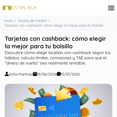
contenido
Inicio
Tarjeta de crédito
Tarjetas con cashback: cómo elegir la mejor para tu bolsillo
Tarjetas con cashback: cómo elegir
Tarjeta de crédito
Finanzas
la mejor para tu bolsillo
Programas sociales
Descubre cómo elegir tarjetas con cashback según tus
Inversiones
hábitos: calcula límites, comisiones y TAE para que el
Préstamos
“dinero de vuelta” sea realmente rentable.
Sofia Martinez
19/06/2026
15/07/2026