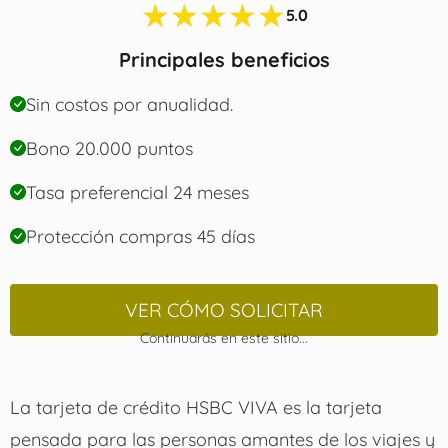
★★★★★
5.0
Principales beneficios
Sin costos por anualidad.
Bono 20.000 puntos
Tasa preferencial 24 meses
Protección compras 45 días
VER CÓMO SOLICITAR
Continuarás en este sitio...
La tarjeta de crédito HSBC VIVA es la tarjeta
pensada para las personas amantes de los viajes y