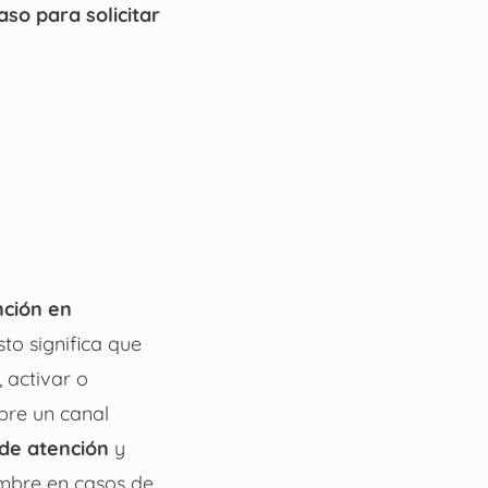
so para solicitar
nción en
to significa que
, activar o
pre un canal
 de atención
y
umbre en casos de