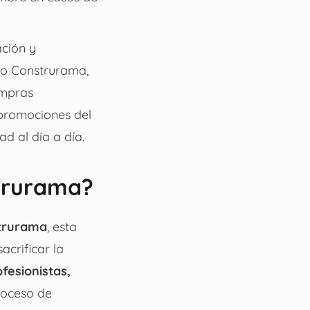
ación y
mo Construrama,
ompras
 promociones del
ad al día a día.
strurama?
trurama
, esta
acrificar la
fesionistas,
roceso de