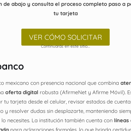
n de abajo y consulta el proceso completo paso a pa
tu tarjeta
VER CÓMO SOLICITAR
Continuarás en este sitio...
banco
co mexicano con presencia nacional que combina
ate
na
oferta digital
robusta (AfirmeNet y Afirme Móvil). Es
 tu tarjeta desde el celular, revisar estados de cuenta
ico y resolver dudas sin desplazarte, manteniendo siem
lo necesites. La institución también cuenta con
líneas
zada
para aclaraciones formales, lo que brinda certid