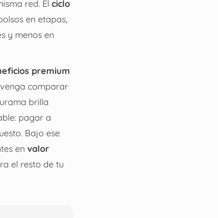
misma red. El
ciclo
olsos en etapas,
es y menos en
eficios premium
convenga comparar
rurama brilla
ble: pagar a
uesto. Bajo ese
ntes en
valor
a el resto de tu