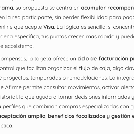
urama
, su propuesta se centra en
acumular recompen
n la red participante, sin perder flexibilidad para pag
 online que acepte
Visa
. La lógica es sencilla: si conce
dena específica, tus puntos crecen más rápido y puede
se ecosistema.
ompensas, la tarjeta ofrece un
ciclo de facturación 
ntrol que facilitan organizar el flujo de caja, algo cl
re proyectos, temporadas o remodelaciones. La integra
de Afirme permite consultar movimientos, activar alert
istorial, lo que ayuda a tomar decisiones informadas y
ra perfiles que combinan compras especializadas con g
aceptación amplia
,
beneficios focalizados
y
gestión 
ctica.