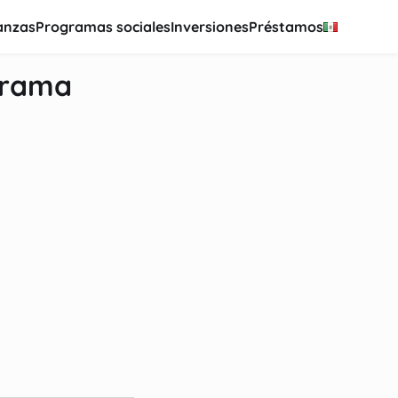
anzas
Programas sociales
Inversiones
Préstamos
urama