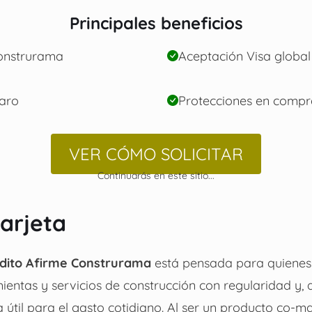
Principales beneficios
onstrurama
Aceptación Visa global
laro
Protecciones en compr
VER CÓMO SOLICITAR
Continuarás en este sitio...
tarjeta
édito Afirme Construrama
está pensada para quiene
ientas y servicios de construcción con regularidad y,
 útil para el gasto cotidiano. Al ser un producto co-