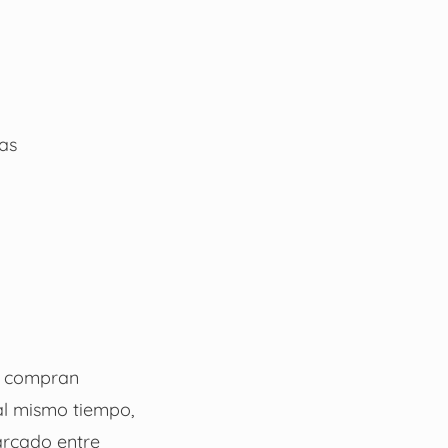
as
s compran
 al mismo tiempo,
marcado entre