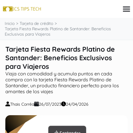
contenido
Inicio
Tarjeta de crédito
Tarjeta Fiesta Rewards Platino de Santander: Beneficios
Exclusivos para Viajeros
Tarjeta de crédito
Tarjeta Fiesta Rewards Platino de
Finanzas
Santander: Beneficios Exclusivos
Programas sociales
Inversiones
para Viajeros
Préstamos
Viaja con comodidad y acumula puntos en cada
compra con la tarjeta Fiesta Rewards Platino de
Santander, un producto financiero perfecto para los
amantes de los viajes
Thais Corrêa
26/07/2023
24/04/2026