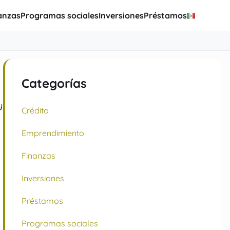
anzas
Programas sociales
Inversiones
Préstamos
:
Categorías
y
Crédito
Emprendimiento
Finanzas
Inversiones
Préstamos
Programas sociales