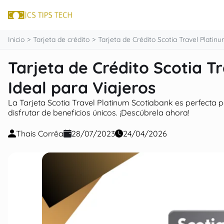
contenido
Inicio
Tarjeta de crédito
Tarjeta de Crédito Scotia Travel Platin
Tarjeta de Crédito Scotia T
Ideal para Viajeros
La Tarjeta Scotia Travel Platinum Scotiabank es perfecta
disfrutar de beneficios únicos. ¡Descúbrela ahora!
Thais Corrêa
28/07/2023
24/04/2026