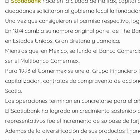
El
Scotiabank
nace en la ciudad de Halifax, capita
ciudadanos solicitaron al gobierno local la fundació
Una vez que consiguieron el permiso respectivo, logr
En 1874 cambia su nombre original por el de The Ba
en Estados Unidos, Gran Bretaña y Jamaica.
Mientras que, en México, se funda el Banco Comerc
ser el Multibanco Comermex.
Para 1993 el Comermex se une al Grupo Financiero I
capitalización, contratos de compraventa de accion
Scotia.
Las operaciones terminan en concretarse para el a
El Scotiabank ha logrado un crecimiento sostenido d
representativos fue el incremento de su base de tar
Además de la diversificación de sus productos fina