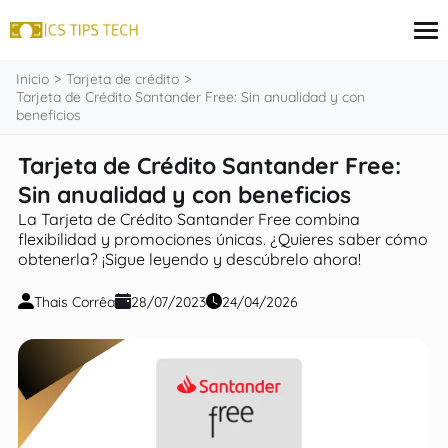
contenido
Inicio
Tarjeta de crédito
Tarjeta de Crédito Santander Free: Sin anualidad y con
beneficios
Tarjeta de crédito
Tarjeta de Crédito Santander Free:
Finanzas
Sin anualidad y con beneficios
Programas sociales
Inversiones
La Tarjeta de Crédito Santander Free combina
Préstamos
flexibilidad y promociones únicas. ¿Quieres saber cómo
obtenerla? ¡Sigue leyendo y descúbrelo ahora!
Thais Corrêa
28/07/2023
24/04/2026