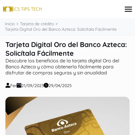
contenido
Inicio
Tarjeta de crédito
Tarjeta Digital Oro del Banco Azteca: Solicítala Fácilmente
Tarjeta Digital Oro del Banco Azteca:
Tarjeta de crédito
Finanzas
Solicítala Fácilmente
Programas sociales
Descubre los beneficios de la tarjeta digital Oro del
Inversiones
Banco Azteca y cómo obtenerla fácilmente para
Préstamos
disfrutar de compras seguras y sin anualidad
Fer
21/09/2023
29/04/2025