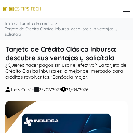
contenido
Inicio
Tarjeta de crédito
Tarjeta de Crédito Clásica Inbursa: descubre sus ventajas y
solicítala
Tarjeta de crédito
Tarjeta de Crédito Clásica Inbursa:
Finanzas
descubre sus ventajas y solicítala
Programas sociales
Inversiones
¿Quieres hacer pagos sin usar el efectivo? La tarjeta de
Préstamos
Crédito Clásica Inbursa es la mejor del mercado para
créditos revolventes. ¡Conócela mejor!
Thais Corrêa
25/07/2023
24/04/2026