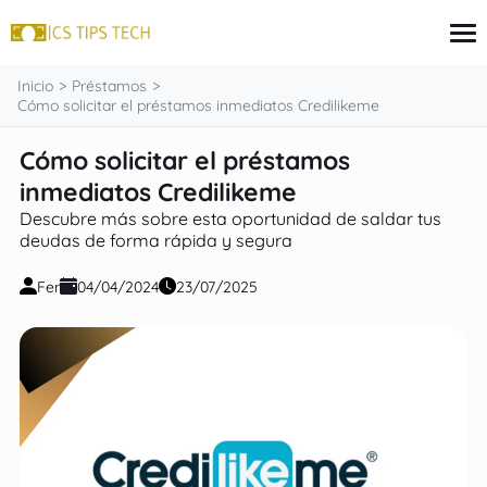
contenido
Inicio
Préstamos
Cómo solicitar el préstamos inmediatos Credilikeme
Cómo solicitar el préstamos
Tarjeta de crédito
Finanzas
inmediatos Credilikeme
Programas sociales
Descubre más sobre esta oportunidad de saldar tus
Inversiones
deudas de forma rápida y segura
Préstamos
Fer
04/04/2024
23/07/2025