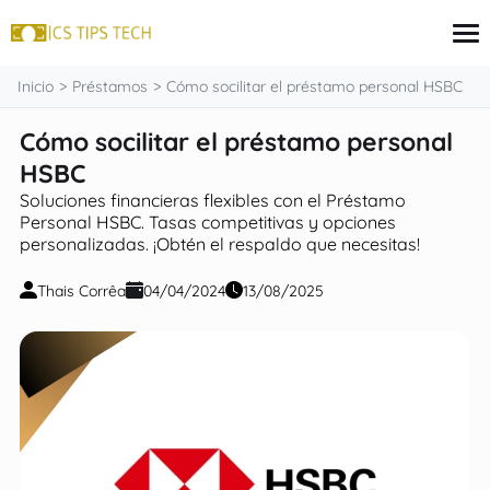
contenido
Inicio
Préstamos
Cómo socilitar el préstamo personal HSBC
Cómo socilitar el préstamo personal
Tarjeta de crédito
HSBC
Finanzas
Soluciones financieras flexibles con el Préstamo
Programas sociales
Personal HSBC. Tasas competitivas y opciones
Inversiones
personalizadas. ¡Obtén el respaldo que necesitas!
Préstamos
Thais Corrêa
04/04/2024
13/08/2025