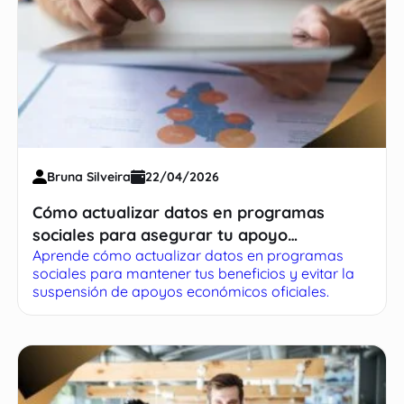
Bruna Silveira
22/04/2026
Cómo actualizar datos en programas
sociales para asegurar tu apoyo
Aprende cómo actualizar datos en programas
económico
sociales para mantener tus beneficios y evitar la
suspensión de apoyos económicos oficiales.