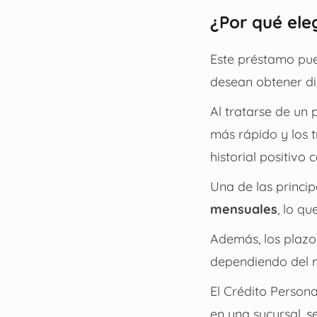
¿Por qué ele
Este préstamo pue
desean obtener di
Al tratarse de un 
más rápido y los 
historial positivo c
Una de las princip
mensuales
, lo qu
Además, los plazos
dependiendo del m
El Crédito Person
en una sucursal, s