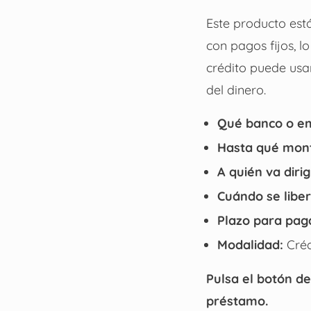
Este producto est
con pagos fijos, l
crédito puede usars
del dinero.
Qué banco o em
Hasta qué mont
A quién va dirig
Cuándo se libe
Plazo para pag
Modalidad:
Créd
Pulsa el botón de
préstamo.