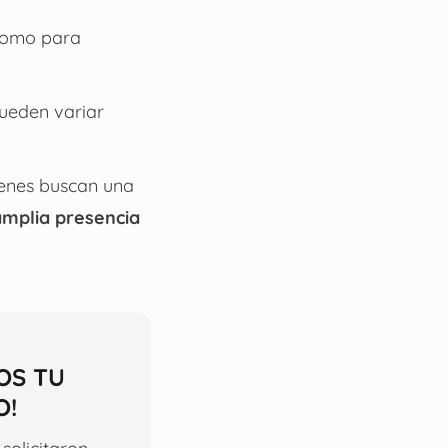
 como para
pueden variar
ienes buscan una
amplia presencia
OS TU
O!
solicitaron