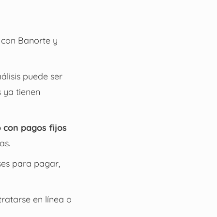
 con Banorte y
álisis puede ser
 ya tienen
o con pagos fijos
as.
ses para pagar,
ratarse en línea o