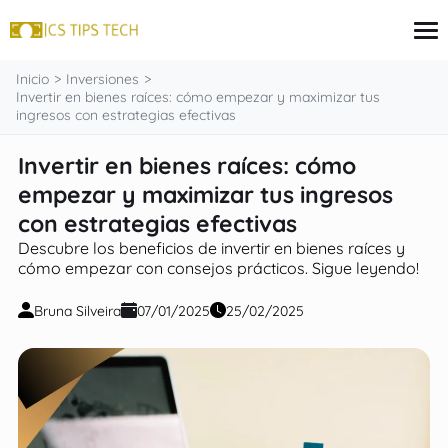
contenido
Inicio
Inversiones
Invertir en bienes raíces: cómo empezar y maximizar tus
ingresos con estrategias efectivas
Tarjeta de crédito
Invertir en bienes raíces: cómo
Finanzas
empezar y maximizar tus ingresos
Programas sociales
Inversiones
con estrategias efectivas
Préstamos
Descubre los beneficios de invertir en bienes raíces y
cómo empezar con consejos prácticos. Sigue leyendo!
Bruna Silveira
07/01/2025
25/02/2025