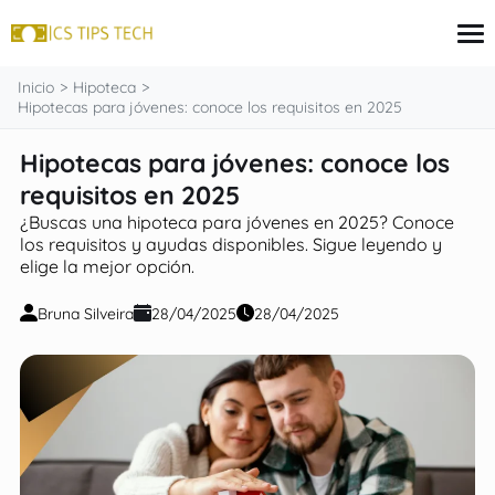
contenido
Inicio
Hipoteca
Hipotecas para jóvenes: conoce los requisitos en 2025
Hipotecas para jóvenes: conoce los
Tarjeta
Inversiones
requisitos en 2025
seguros
¿Buscas una hipoteca para jóvenes en 2025? Conoce
Finanzas
los requisitos y ayudas disponibles. Sigue leyendo y
Hipoteca
elige la mejor opción.
Bruna Silveira
28/04/2025
28/04/2025